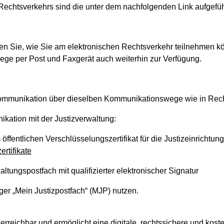
Rechtsverkehrs sind die unter dem nachfolgenden Link aufgefü
hren Sie, wie Sie am elektronischen Rechtsverkehr teilnehmen k
ege per Post und Faxgerät auch weiterhin zur Verfügung.
 Kommunikation über dieselben Kommunikationswege wie in Rec
kation mit der Justizverwaltung:
fentlichen Verschlüsselungszertifikat für die Justizeinrichtun
ertifikate
tungspostfach mit qualifizierter elektronischer Signatur
er „Mein Justizpostfach“ (MJP) nutzen.
erreichbar und ermöglicht eine digitale, rechtssichere und kost