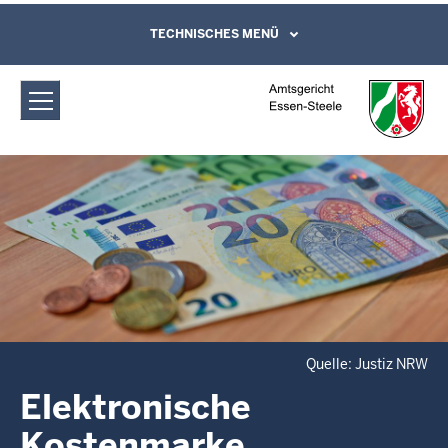
Direkt zum Inhalt
Amtsgericht Essen-Steele:
TECHNISCHES MENÜ
Leichte Sprache, Gebärdensprachenvideo
und Kontaktformular
elektronische Gerichtskostenmarke
Quelle: Justiz NRW
Elektronische
Kostenmarke