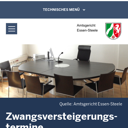
Direkt zum Inhalt
Amtsgericht Essen-Steele:
TECHNISCHES MENÜ
Leichte Sprache, Gebärdensprachenvideo
und Kontaktformular
Zwangsversteigerungs­termine
Quelle: Amtsgericht Essen-Steele
Zwangsversteigerungs­
termine