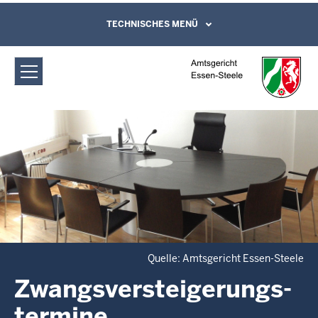
Direkt zum Inhalt
Amtsgericht Essen-Steele:
TECHNISCHES MENÜ
Leichte Sprache, Gebärdensprachenvideo
und Kontaktformular
Zwangsversteigerungs­termine
Quelle: Amtsgericht Essen-Steele
Zwangsversteigerungs­
termine