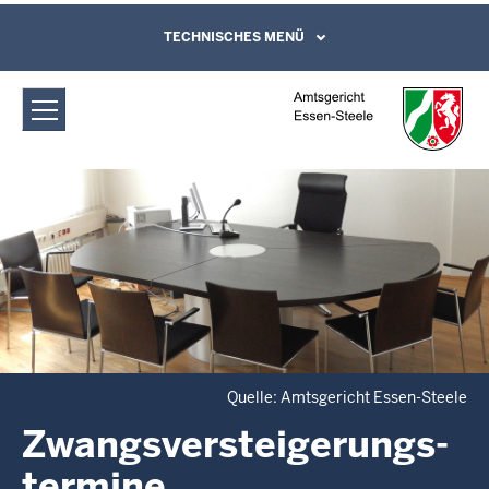
Direkt zum Inhalt
Amtsgericht Essen-Steele:
TECHNISCHES MENÜ
Leichte Sprache, Gebärdensprachenvideo
und Kontaktformular
Zwangsversteigerungs­termine
Quelle: Amtsgericht Essen-Steele
Zwangsversteigerungs­
termine