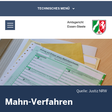
Direkt zum Inhalt
Amtsgericht Essen-Steele: Mahn-
TECHNISCHES MENÜ
Leichte Sprache, Gebärdensprachenvideo
und Kontaktformular
Verfahren
Quelle: Justiz NRW
Mahn-Verfahren