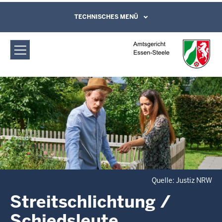
Direkt zum Inhalt
Amtsgericht Essen-Steele:
TECHNISCHES MENÜ
Leichte Sprache, Gebärdensprachenvideo
und Kontaktformular
Streitschlichtung / Schiedsleute
Quelle: Justiz NRW
Streitschlichtung /
Schiedsleute