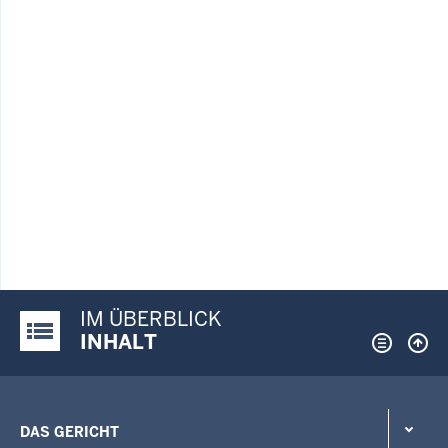
IM ÜBERBLICK
Justiz-Portal im Überblick:
INHALT
DAS GERICHT