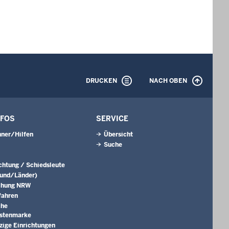
DRUCKEN
NACH OBEN
NFOS
SERVICE
ner/Hilfen
Übersicht
Suche
ichtung / Schiedsleute
Bund/Länder)
chung NRW
fahren
che
ostenmarke
ige Einrichtungen