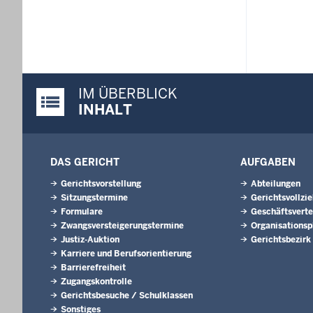
IM ÜBERBLICK
Justiz-Portal im Überblick:
INHALT
DAS GERICHT
AUFGABEN
Gerichtsvorstellung
Abteilungen
Sitzungstermine
Gerichtsvollzi
Formulare
Geschäftsverte
Zwangsversteigerungs­termine
Organisationsp
Justiz-Auktion
Gerichtsbezirk
Karriere und Berufsorientierung
Barrierefreiheit
Zugangskontrolle
Gerichtsbesuche / Schulklassen
Sonstiges