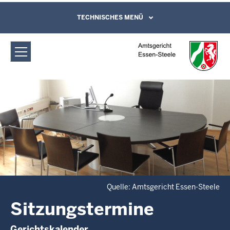
Direkt zum Inhalt
Amtsgericht Essen-Steele:
TECHNISCHES MENÜ
Leichte Sprache, Gebärdensprachenvideo
und Kontaktformular
Sitzungstermine
Quelle: Amtsgericht Essen-Steele
Sitzungstermine
Gerichtskalender