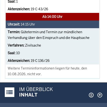
1
19 C 43/26
Ab 14:00 Uhr
14:15
Uhr
Gütetermin und Termin zur mündlichen
Verhandlung über den Einspruch und die Hauptsache
Zivilsache
10
19 C 136/26
Weitere Termininformationen liegen für heute, den
10.08.2026, nicht vor.
IM ÜBERBLICK
Justiz-Portal im Überblick:
INHALT