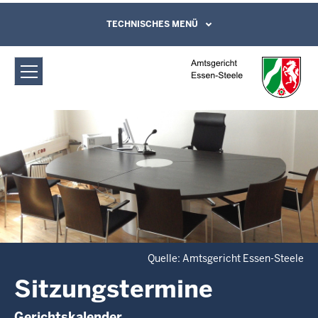
Direkt zum Inhalt
Amtsgericht Essen-Steele:
TECHNISCHES MENÜ
Leichte Sprache, Gebärdensprachenvideo
und Kontaktformular
Sitzungstermine
Quelle: Amtsgericht Essen-Steele
Sitzungstermine
Gerichtskalender