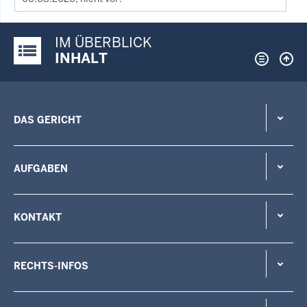
IM ÜBERBLICK
Justiz-Portal im Überblick:
INHALT
DAS GERICHT
AUFGABEN
KONTAKT
RECHTS-INFOS