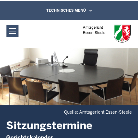
Direkt zum Inhalt
Amtsgericht Essen-Steele:
TECHNISCHES MENÜ
Leichte Sprache, Gebärdensprachenvideo
und Kontaktformular
Sitzungstermine
Quelle: Amtsgericht Essen-Steele
Sitzungstermine
Gerichtskalender