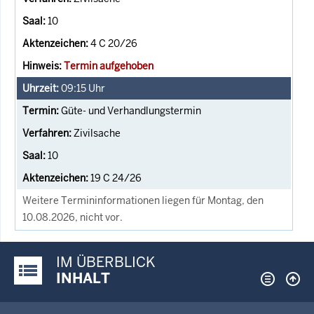
10
4 C 20/26
Termin aufgehoben
09:15
Uhr
Güte- und Verhandlungstermin
Zivilsache
10
19 C 24/26
Weitere Termininformationen liegen für Montag, den
10.08.2026, nicht vor.
IM ÜBERBLICK
Justiz-Portal im Überblick:
INHALT