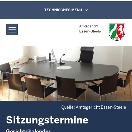
Direkt zum Inhalt
Amtsgericht Essen-Steele:
TECHNISCHES MENÜ
Leichte Sprache, Gebärdensprachenvideo
und Kontaktformular
Sitzungstermine
Quelle: Amtsgericht Essen-Steele
Sitzungstermine
Gerichtskalender